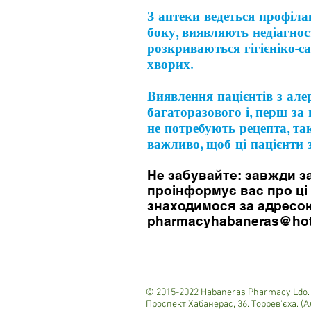
З аптеки ведеться профіла
боку, виявляють недіагнос
розкриваються гігієніко-с
хворих.
Виявлення пацієнтів з але
багаторазового і, перш за 
не потребують рецепта, та
важливо, щоб ці пацієнти 
Не забувайте: завжди з
проінформує вас про ці 
знаходимося за адресою 
pharmacyhabaneras@hot
© 2015-2022 Habaneras Pharmacy Ldo. 
Проспект Хабанерас, 36. Торрев'єха. (А