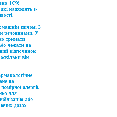
изно 10%
які надходять з-
вості.
домашнім пилом. З
ми речовинами. У
бно тримати
або лежати на
вний відпочинок
 оскільки він
фармакологічне
ане на
помірної алергії.
ньо для
ибілізацію або
таючих дозах