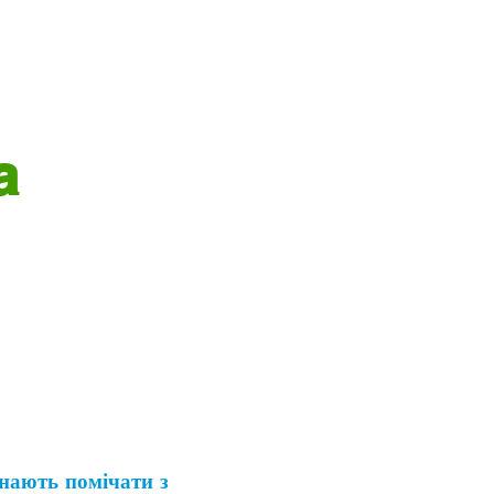
а
инають помічати з