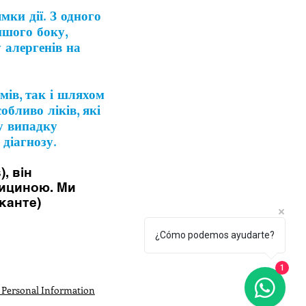
ки дії. З одного
ншого боку,
 алергенів на
мів, так і шляхом
обливо ліків, які
му випадку
діагнозу.
, він
едициною. Ми
канте)
¿Cómo podemos ayudarte?
1
 Personal Information