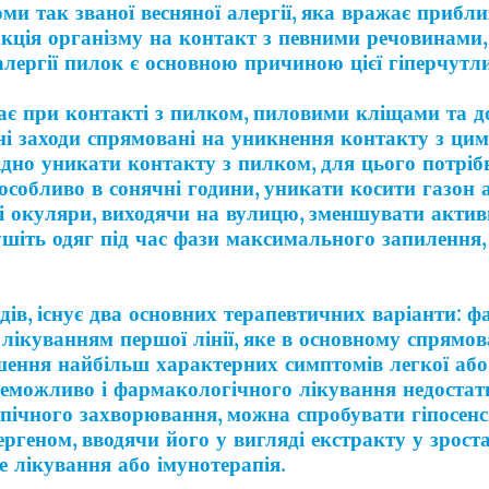
ми так званої весняної алергії, яка вражає прибл
акція організму на контакт з певними речовинами, 
алергії пилок є основною причиною цієї гіперчутли
ає при контакті з пилком, пиловими кліщами та 
ні заходи спрямовані на уникнення контакту з ци
бхідно уникати контакту з пилком, для цього потрі
особливо в сонячні години, уникати косити газон 
ні окуляри, виходячи на вулицю, зменшувати акти
сушіть одяг під час фази максимального запилення,
ів, існує два основних терапевтичних варіанти: 
 лікуванням першої лінії, яке в основному спрямов
ення найбільш характерних симптомів легкої або 
еможливо і фармакологічного лікування недостат
пічного захворювання, можна спробувати гіпосенс
ергеном, вводячи його у вигляді екстракту у зрос
е лікування або імунотерапія.