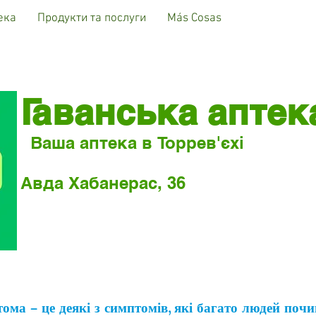
ека
Продукти та послуги
Más Cosas
Гаванська аптек
Ваша аптека в Торрев'єхі
Авда Хабанерас, 36
втома – це деякі з симптомів, які багато людей поч