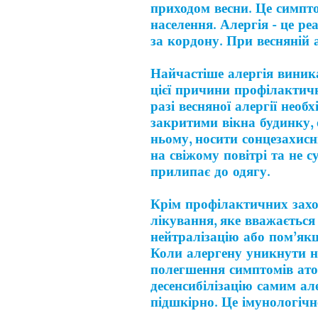
приходом весни. Це симпто
населення. Алергія - це ре
за кордону. При весняній 
Найчастіше алергія виник
цієї причини профілактич
разі весняної алергії нео
закритими вікна будинку, 
ньому, носити сонцезахис
на свіжому повітрі та не 
прилипає до одягу.
Крім профілактичних заход
лікування, яке вважається
нейтралізацію або пом’якш
Коли алергену уникнути н
полегшення симптомів ато
десенсибілізацію самим ал
підшкірно. Це імунологічн