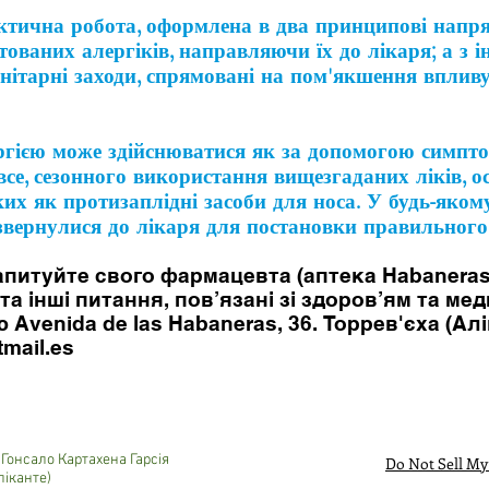
ктична робота, оформлена в два принципові напрям
тованих алергіків, направляючи їх до лікаря; а з і
анітарні заходи, спрямовані на пом'якшення впливу
ргією може здійснюватися як за допомогою симпто
все, сезонного використання вищезгаданих ліків, ос
ких як протизаплідні засоби для носа. У будь-яко
звернулися до лікаря для постановки правильного 
апитуйте свого фармацевта (аптека Habaneras)
та інші питання, пов’язані зі здоров’ям та м
Avenida de las Habaneras, 36. Торрев'єха (Алі
mail.es
Гонсало Картахена Гарсія
Do Not Sell My
ліканте)