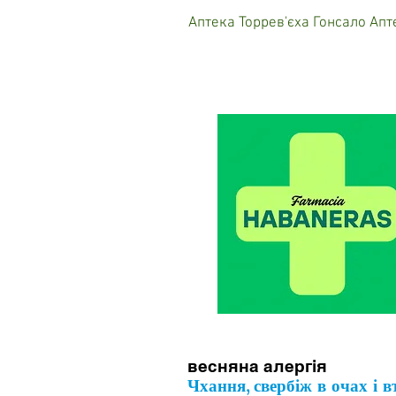
Аптека Торрев'єха Гонсало Апт
весняна алергія
Чхання, свербіж в очах і 